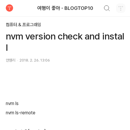
검색하기
여행이 좋아 - BLOGTOP10
티스토리
컴퓨터 & 프로그래밍
nvm version check and instal
l
얀웬리
2018. 2. 26. 13:06
nvm ls
nvm ls-remote