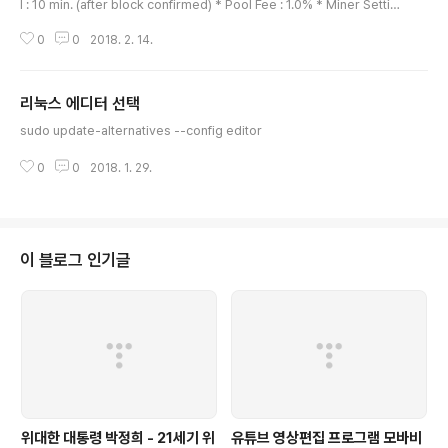
l : 10 min. (after block confirmed) * Pool Fee : 1.0% * Miner Settin
g IP stratum+tcp://xpool.info:port Username your coin address p
0
0
2018. 2. 14.
assword x Port Infomation / Min. Payment * Contact : xpoolinfo@
gmail.com New x11 coin request or Need any support, email to u
s. * Support XPOOL.info by donating BTC : 141oWd5VRhE1WUZX
리눅스 에디터 선택
2oxnCcqVKtx2pkmU6L *..
글 내용
sudo update-alternatives --config editor
0
0
2018. 1. 29.
이 블로그 인기글
위대한 대통령 박정희 - 21세기 위
유튜브 영상편집 프로그램 모바비