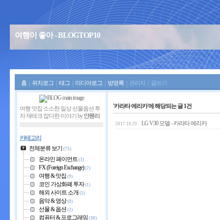
여행이 좋아 - BLOGTOP10
홈
|
위치로그
|
태그
|
미디어로그
|
방명록
|
관리자
|
글쓰기
'카라타 에리카'에 해당되는 글 1건
여행 맛집 소소한 일상 선물옵션 투
자 재테크 잡다한 이야기 by
얀웬리
LG V30 모델 - 카라타 에리카
2017.10.29
카테고리
전체분류 보기
(75)
온라인 페이먼트
(3)
FX (Foreign Exchange)
(2)
여행 & 맛집
(9)
코인 가상화폐 투자
(1)
해외 사이트 소개
(5)
음악 & 영상
(0)
선물 & 옵션
(2)
컴퓨터 & 프로그래밍
(30)