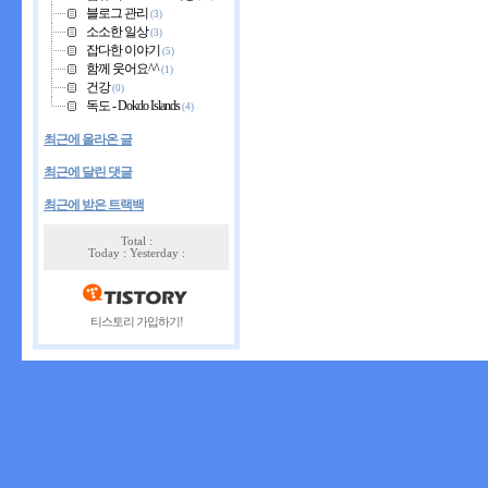
블로그 관리
(3)
소소한 일상
(3)
잡다한 이야기
(5)
함께 웃어요^^
(1)
건강
(0)
독도 - Dokdo Islands
(4)
최근에 올라온 글
최근에 달린 댓글
최근에 받은 트랙백
Total :
Today : Yesterday :
티스토리 가입하기!