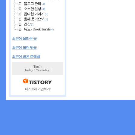
블로그 관리
(3)
소소한 일상
(3)
잡다한 이야기
(5)
함께 웃어요^^
(1)
건강
(0)
독도 - Dokdo Islands
(4)
최근에 올라온 글
최근에 달린 댓글
최근에 받은 트랙백
Total :
Today : Yesterday :
티스토리 가입하기!