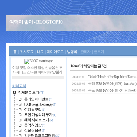
여행이 좋아 - BLOGTOP10
홈
|
위치로그
|
태그
|
미디어로그
|
방명록
|
관리자
|
글쓰기
'Korea'에 해당되는 글 3건
여행 맛집 소소한 일상 선물옵션 투
자 재테크 잡다한 이야기 by
얀웬리
'Dokdo' Islands of the Republic of Korea
2008.09.08
동해 홍보 동영상 (영어) - East Sea (Sea
2008.09.08
카테고리
독도 홍보 동영상 (한국어) - Dokdo Vid
2008.09.08
전체분류 보기
(75)
온라인 페이먼트
(3)
FX (Foreign Exchange)
(2)
여행 & 맛집
(9)
코인 가상화폐 투자
(1)
해외 사이트 소개
(5)
음악 & 영상
(0)
선물 & 옵션
(2)
컴퓨터 & 프로그래밍
(30)