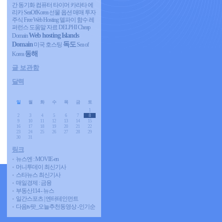
간 동기화 컴퓨터 타이머
카라타 에
리카
SeaOfKorea
선물 옵션 매매 투자
주식
Free Web Hosting
델파이 함수 레
퍼런스 도움말 자료 DELPHI
Cheap
Web hosting
Islands
Domain
Domain
독도
미국 호스팅
Sea of
동해
Korea
글 보관함
달력
«
2026/08
»
일
월
화
수
목
금
토
1
2
3
4
5
6
7
8
9
10
11
12
13
14
15
16
17
18
19
20
21
22
23
24
25
26
27
28
29
30
31
링크
뉴스엔 : MOVIE-en
머니투데이 최신기사
스타뉴스 최신기사
매일경제 : 금융
부동산114 - 뉴스
일간스포츠 | 엔터테인먼트
다음tv팟_오늘추천동영상 -인기순