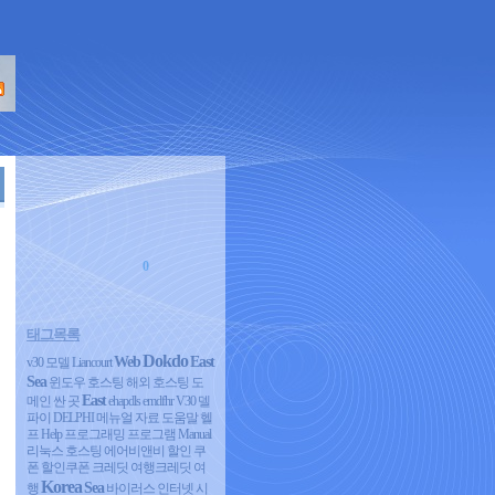
0
태그목록
Dokdo
Web
East
v30 모델
Liancourt
Sea
윈도우 호스팅
해외 호스팅
도
East
메인 싼 곳
ehapdls emdfhr
V30
델
파이 DELPHI 메뉴얼 자료 도움말 헬
프 Help 프로그래밍 프로그램 Manual
리눅스 호스팅
에어비앤비 할인 쿠
폰 할인쿠폰 크레딧 여행크레딧 여
Korea
Sea
행
바이러스 인터넷 시