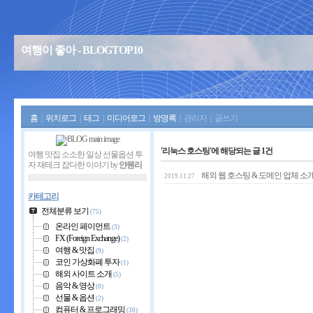
여행이 좋아 - BLOGTOP10
홈
|
위치로그
|
태그
|
미디어로그
|
방명록
|
관리자
|
글쓰기
'리눅스 호스팅'에 해당되는 글 1건
여행 맛집 소소한 일상 선물옵션 투
자 재테크 잡다한 이야기 by
얀웬리
해외 웹 호스팅 & 도메인 업체 소
2019.11.27
카테고리
전체분류 보기
(75)
온라인 페이먼트
(3)
FX (Foreign Exchange)
(2)
여행 & 맛집
(9)
코인 가상화폐 투자
(1)
해외 사이트 소개
(5)
음악 & 영상
(0)
선물 & 옵션
(2)
컴퓨터 & 프로그래밍
(30)