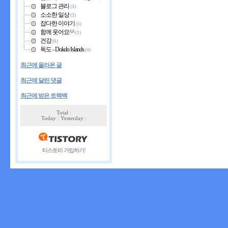
블로그 관리
(3)
소소한 일상
(3)
잡다한 이야기
(5)
함께 웃어요^^
(1)
건강
(0)
독도 - Dokdo Islands
(4)
최근에 올라온 글
최근에 달린 댓글
최근에 받은 트랙백
Total :
Today : Yesterday :
티스토리 가입하기!