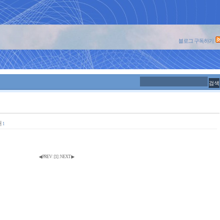
블로그 구독하기
개
1
◀ PREV
:
[
1
]
:
NEXT ▶