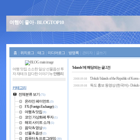
여행이 좋아 - BLOGTOP10
홈
|
위치로그
|
태그
|
미디어로그
|
방명록
|
관리자
|
글쓰기
'Islands'에 해당되는 글 2건
여행 맛집 소소한 일상 선물옵션 투
자 재테크 잡다한 이야기 by
얀웬리
'Dokdo' Islands of the Republic of Korea
2008.09.08
독도 홍보 동영상 (한국어) - Dokdo Vid
2008.09.08
카테고리
전체분류 보기
(75)
온라인 페이먼트
(3)
FX (Foreign Exchange)
(2)
여행 & 맛집
(9)
코인 가상화폐 투자
(1)
해외 사이트 소개
(5)
음악 & 영상
(0)
선물 & 옵션
(2)
컴퓨터 & 프로그래밍
(30)