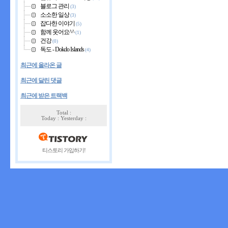
블로그 관리
(3)
소소한 일상
(3)
잡다한 이야기
(5)
함께 웃어요^^
(1)
건강
(0)
독도 - Dokdo Islands
(4)
최근에 올라온 글
최근에 달린 댓글
최근에 받은 트랙백
Total :
Today : Yesterday :
티스토리 가입하기!