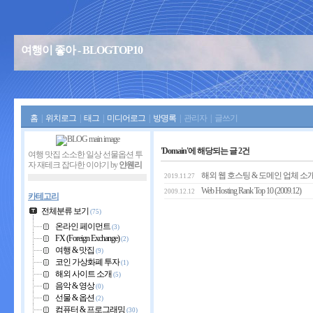
여행이 좋아 - BLOGTOP10
홈
|
위치로그
|
태그
|
미디어로그
|
방명록
|
관리자
|
글쓰기
'Domain'에 해당되는 글 2건
여행 맛집 소소한 일상 선물옵션 투
자 재테크 잡다한 이야기 by
얀웬리
해외 웹 호스팅 & 도메인 업체 소
2019.11.27
Web Hosting Rank Top 10 (2009.12)
2009.12.12
카테고리
전체분류 보기
(75)
온라인 페이먼트
(3)
FX (Foreign Exchange)
(2)
여행 & 맛집
(9)
코인 가상화폐 투자
(1)
해외 사이트 소개
(5)
음악 & 영상
(0)
선물 & 옵션
(2)
컴퓨터 & 프로그래밍
(30)