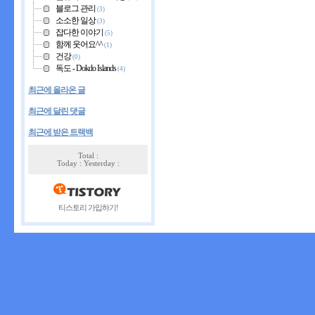
블로그 관리
(3)
소소한 일상
(3)
잡다한 이야기
(5)
함께 웃어요^^
(1)
건강
(0)
독도 - Dokdo Islands
(4)
최근에 올라온 글
최근에 달린 댓글
최근에 받은 트랙백
Total :
Today : Yesterday :
티스토리 가입하기!