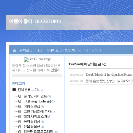
여행이 좋아 - BLOGTOP10
홈
|
위치로그
|
태그
|
미디어로그
|
방명록
|
관리자
|
글쓰기
'East Sea'에 해당되는 글 2건
여행 맛집 소소한 일상 선물옵션 투
자 재테크 잡다한 이야기 by
얀웬리
'Dokdo' Islands of the Republic of Korea
2008.09.08
동해 홍보 동영상 (영어) - East Sea (Sea
2008.09.08
카테고리
전체분류 보기
(75)
온라인 페이먼트
(3)
FX (Foreign Exchange)
(2)
여행 & 맛집
(9)
코인 가상화폐 투자
(1)
해외 사이트 소개
(5)
음악 & 영상
(0)
선물 & 옵션
(2)
컴퓨터 & 프로그래밍
(30)