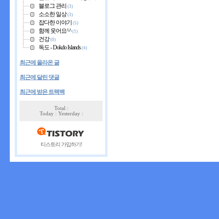
블로그 관리
(3)
소소한 일상
(3)
잡다한 이야기
(5)
함께 웃어요^^
(1)
건강
(0)
독도 - Dokdo Islands
(4)
최근에 올라온 글
최근에 달린 댓글
최근에 받은 트랙백
Total :
Today : Yesterday :
티스토리 가입하기!