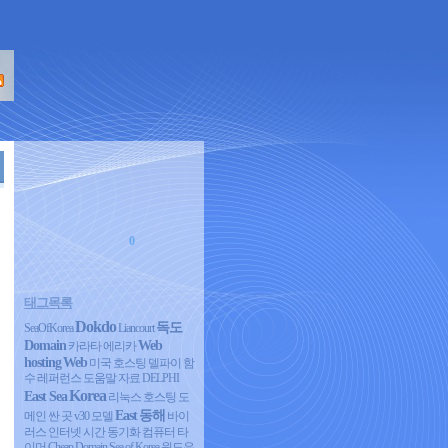
0
태그목록
Dokdo
독도
SeaOfKorea
Liancourt
Domain
Web
카라타 에리카
hosting
Web
미국 호스팅
델파이 함
수 레퍼런스 도움말 자료 DELPHI
Korea
East Sea
리눅스 호스팅
도
East
동해
메인 싼 곳
v30 모델
바이
러스 인터넷 시간 동기화 컴퓨터 타
이머
Cheap Domain
Sea of Korea
윈도우