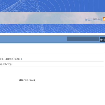
블로그 구독하기
 - No "Liancourt Rocks"
1
 of Korea)
◀ PREV
:
[
1
]
:
NEXT ▶