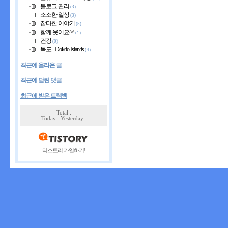
블로그 관리
(3)
소소한 일상
(3)
잡다한 이야기
(5)
함께 웃어요^^
(1)
건강
(0)
독도 - Dokdo Islands
(4)
최근에 올라온 글
최근에 달린 댓글
최근에 받은 트랙백
Total :
Today : Yesterday :
티스토리 가입하기!