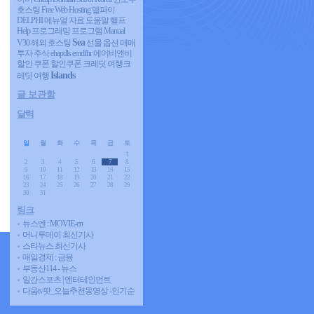
호스팅
Free Web Hosting
델파이
DELPHI 메뉴얼 자료 도움말 헬프
Help 프로그래밍 프로그램 Manual
Sea
V30
해외 호스팅
선물 옵션 매매
투자 주식
ehapdls emdfhr
에어비앤비
할인 쿠폰 할인쿠폰 크레딧 여행크
Islands
레딧 여행
글 보관함
달력
«
2026/08
»
일
월
화
수
목
금
토
1
2
3
4
5
6
7
8
9
10
11
12
13
14
15
16
17
18
19
20
21
22
23
24
25
26
27
28
29
30
31
링크
뉴스엔 : MOVIE-en
머니투데이 최신기사
스타뉴스 최신기사
매일경제 : 금융
부동산114 - 뉴스
일간스포츠 | 엔터테인먼트
다음tv팟_오늘추천동영상 -인기순