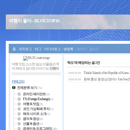
여행이 좋아 - BLOGTOP10
홈
|
위치로그
|
태그
|
미디어로그
|
방명록
|
관리자
|
글쓰기
'독도'에 해당되는 글 2건
여행 맛집 소소한 일상 선물옵션 투
자 재테크 잡다한 이야기 by
얀웬리
'Dokdo' Islands of the Republic of Korea
2008.09.08
동해 홍보 동영상 (영어) - East Sea (Sea
2008.09.08
카테고리
전체분류 보기
(75)
온라인 페이먼트
(3)
FX (Foreign Exchange)
(2)
여행 & 맛집
(9)
코인 가상화폐 투자
(1)
해외 사이트 소개
(5)
음악 & 영상
(0)
선물 & 옵션
(2)
컴퓨터 & 프로그래밍
(30)