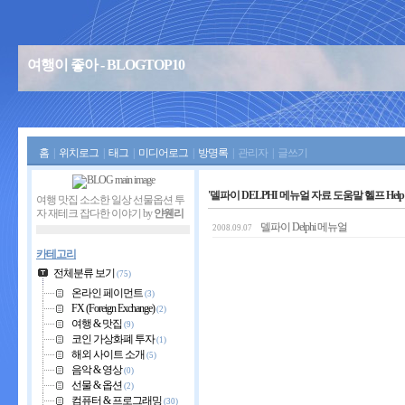
여행이 좋아 - BLOGTOP10
홈
|
위치로그
|
태그
|
미디어로그
|
방명록
|
관리자
|
글쓰기
'델파이 DELPHI 메뉴얼 자료 도움말 헬프 Hel
여행 맛집 소소한 일상 선물옵션 투
자 재테크 잡다한 이야기 by
얀웬리
델파이 Delphi 메뉴얼
2008.09.07
카테고리
전체분류 보기
(75)
온라인 페이먼트
(3)
FX (Foreign Exchange)
(2)
여행 & 맛집
(9)
코인 가상화폐 투자
(1)
해외 사이트 소개
(5)
음악 & 영상
(0)
선물 & 옵션
(2)
컴퓨터 & 프로그래밍
(30)