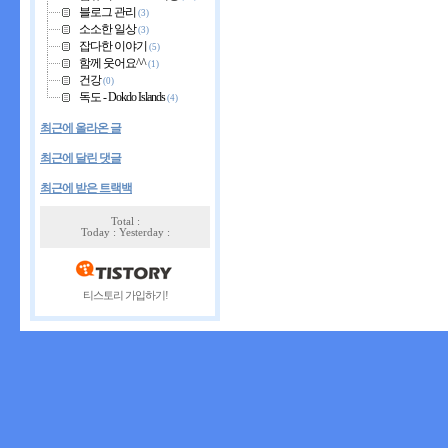
블로그 관리
(3)
소소한 일상
(3)
잡다한 이야기
(5)
함께 웃어요^^
(1)
건강
(0)
독도 - Dokdo Islands
(4)
최근에 올라온 글
최근에 달린 댓글
최근에 받은 트랙백
Total :
Today : Yesterday :
티스토리 가입하기!