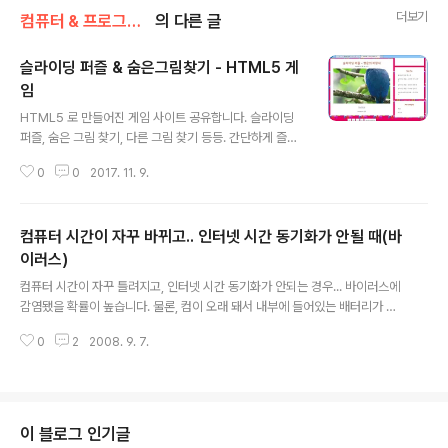
더보기
컴퓨터 & 프로그래밍
의 다른 글
슬라이딩 퍼즐 & 숨은그림찾기 - HTML5 게
임
글 내용
HTML5 로 만들어진 게임 사이트 공유합니다. 슬라이딩
퍼즐, 숨은 그림 찾기, 다른 그림 찾기 등등. 간단하게 즐길
수 있는 캐주얼 게임들이 있네요. HTML5로 개발돼서 따
0
0
2017. 11. 9.
로 설치할 필요도 없고, 브라우저에서 바로 실행됩니다. P
C나 모바일에서 모두 잘 돌아가네요. 외국에 서버를 둔 사
이트라 실행하는데 몇 초정도 소요되긴 하지만, 다운로드
컴퓨터 시간이 자꾸 바뀌고.. 인터넷 시간 동기화가 안될 때(바
나 설치가 전혀 필요없습니다. http://www.funtop.info
이러스)
글 내용
컴퓨터 시간이 자꾸 틀려지고, 인터넷 시간 동기화가 안되는 경우... 바이러스에
감염됐을 확률이 높습니다. 물론, 컴이 오래 돼서 내부에 들어있는 배터리가 문
제일 수도 있지만요.. 그런 경우는 A/S불러야겠죠... ^^ 여기서는 바이러스에 걸
0
2
2008. 9. 7.
려서 시간이 틀려지는 현상을 잡는 방법을 알려드릴게요~ c:\windows\syste
m32\ir32_a.exe 또는 c:\windows\system32\ir32_a.dll 파일이 있는지
확인해보세요. 파일이 존재한다면 바이러스에 감염된거구요.. 파일을 삭제해야
하는데, 실행중이기 때문에 삭제가 안됩니다. 그럴 때, Unlocker라는 프로그램
을 설치하시면 됩니다.
이 블로그 인기글