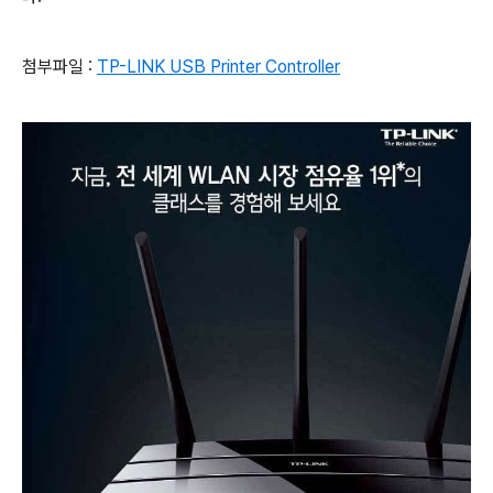
첨부파일 :
TP-LINK USB Printer Controller