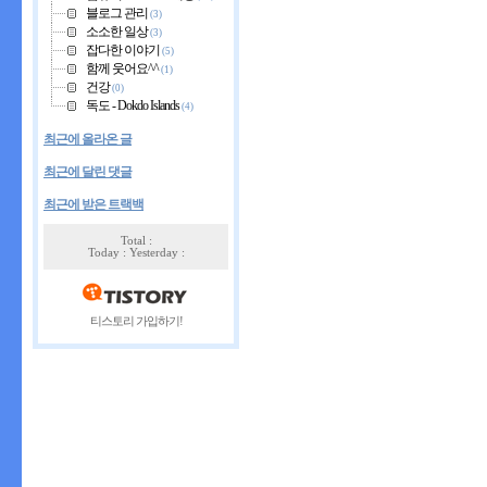
블로그 관리
(3)
소소한 일상
(3)
잡다한 이야기
(5)
함께 웃어요^^
(1)
건강
(0)
독도 - Dokdo Islands
(4)
최근에 올라온 글
최근에 달린 댓글
최근에 받은 트랙백
Total :
Today : Yesterday :
티스토리 가입하기!