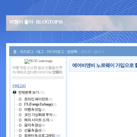
여행이 좋아 - BLOGTOP10
홈
|
위치로그
|
태그
|
미디어로그
|
방명록
|
관리자
|
글쓰기
에어비앤비 노르웨이 가입으로 할
여행 맛집 소소한 일상 선물옵션 투
자 재테크 잡다한 이야기 by
얀웬리
카테고리
전체분류 보기
(75)
온라인 페이먼트
(3)
FX (Foreign Exchange)
(2)
여행 & 맛집
(9)
코인 가상화폐 투자
(1)
해외 사이트 소개
(5)
음악 & 영상
(0)
선물 & 옵션
(2)
컴퓨터 & 프로그래밍
(30)