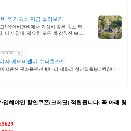
앤비 인기숙소 지금 둘러보기
고! 에어비앤비에서 가성비 좋은 숙소 확
지, 아기 침대. 필요한 모든 게 갖춰진 숙소
32670707
광고
비자 에어비엔비 수퍼호스트
년비자펜션 구좌읍펜션 평대리 세화리 성산일출봉 / 퀸침대
가입해야만 할인쿠폰(크레딧) 적립됩니다. 꼭
아래 링
b5629