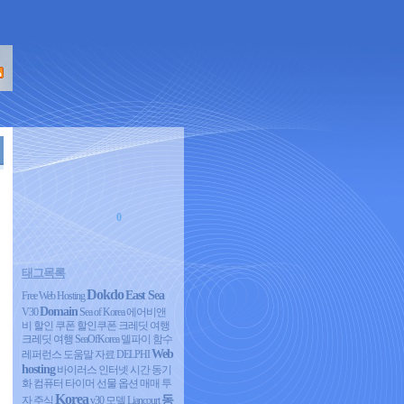
0
태그목록
Dokdo
East Sea
Free Web Hosting
Domain
V30
Sea of Korea
에어비앤
비 할인 쿠폰 할인쿠폰 크레딧 여행
크레딧 여행
SeaOfKorea
델파이 함수
Web
레퍼런스 도움말 자료 DELPHI
hosting
바이러스 인터넷 시간 동기
화 컴퓨터 타이머
선물 옵션 매매 투
Korea
동
자 주식
v30 모델
Liancourt