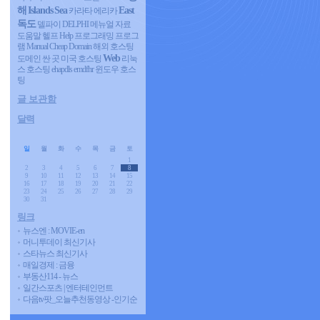
해
Islands
Sea
East
카라타 에리카
독도
델파이 DELPHI 메뉴얼 자료
도움말 헬프 Help 프로그래밍 프로그
램 Manual
Cheap Domain
해외 호스팅
Web
도메인 싼 곳
미국 호스팅
리눅
스 호스팅
ehapdls emdfhr
윈도우 호스
팅
글 보관함
달력
«
2026/08
»
일
월
화
수
목
금
토
1
2
3
4
5
6
7
8
9
10
11
12
13
14
15
16
17
18
19
20
21
22
23
24
25
26
27
28
29
30
31
링크
뉴스엔 : MOVIE-en
머니투데이 최신기사
스타뉴스 최신기사
매일경제 : 금융
부동산114 - 뉴스
일간스포츠 | 엔터테인먼트
다음tv팟_오늘추천동영상 -인기순